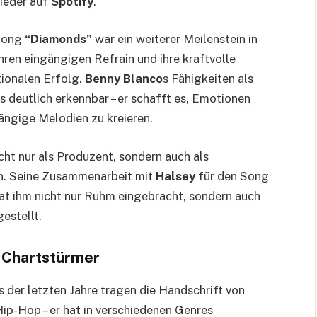
ieder auf
Spotify
.
Song
“Diamonds”
war ein weiterer Meilenstein in
 ihren eingängigen Refrain und ihre kraftvolle
tionalen Erfolg.
Benny Blanco
s Fähigkeiten als
s deutlich erkennbar – er schafft es, Emotionen
ängige Melodien zu kreieren.
cht nur als Produzent, sondern auch als
en. Seine Zusammenarbeit mit
Halsey
für den Song
at ihm nicht nur Ruhm eingebracht, sondern auch
gestellt.
d Chartstürmer
 der letzten Jahre tragen die Handschrift von
Hip-Hop – er hat in verschiedenen Genres