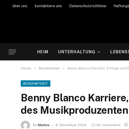
über uns
kontaktiere uns
Datenschutzrichtlinie
Haftung
HEIM
UNTERHALTUNG
LEBENS
»
»
Home
Berühmtheit
Benny Blanco Karriere, Erfolge und
BERÜHMTHEIT
Benny Blanco Karriere,
des Musikproduzenten
By
Matteo
9. December 2024
No Comments