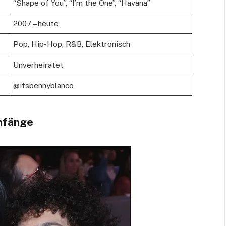
“Shape of You”, “I’m the One”, “Havana”
2007 – heute
Pop, Hip-Hop, R&B, Elektronisch
Unverheiratet
@itsbennyblanco
nfänge