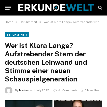
»
»
Home
Berühmtheit
Wer ist Klara Lange? Aufstrebender Stern der deutschen Leinwand und Stimme einer neuen Schauspielgeneration
BERÜHMTHEIT
Wer ist Klara Lange?
Aufstrebender Stern der
deutschen Leinwand und
Stimme einer neuen
Schauspielgeneration
By
Matteo
1. July 2025
No Comments
6 Mins Read