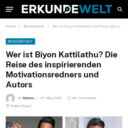
»
»
Home
Berühmtheit
Wer ist Biyon Kattilathu? Die Reise des inspirierenden Motivationsredners und Autors
BERÜHMTHEIT
Wer ist Biyon Kattilathu? Die
Reise des inspirierenden
Motivationsredners und
Autors
By
Matteo
25. May 2025
No Comments
8 Mins Read