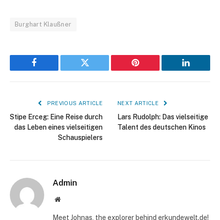
Burghart Klaußner
Facebook
Twitter
Pinterest
LinkedIn
PREVIOUS ARTICLE
NEXT ARTICLE
Stipe Erceg: Eine Reise durch
Lars Rudolph: Das vielseitige
das Leben eines vielseitigen
Talent des deutschen Kinos
Schauspielers
Admin
Website
Meet Johnas, the explorer behind erkundewelt.de!