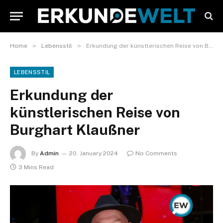
»
»
Home
Lebensstil
Erkundung der künstlerischen Reise von Burghart Klaußner
LEBENSSTIL
Erkundung der
künstlerischen Reise von
Burghart Klaußner
By
Admin
20. January 2024
No Comments
3 Mins Read