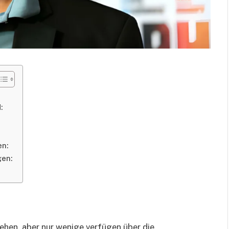
:
n:
gen:
sehen, aber nur wenige verfügen über die