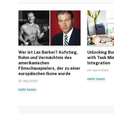
Wer ist Lex Barker? Aufstieg,
Unlocking Bu
Ruhm und Vermächtnis des
with Task Min
amerikanischen
Integration
Filmschauspielers, der zu einer
25. April 2025
europäischen Ikone wurde
mehr lesen
22. May 2025
mehr lesen