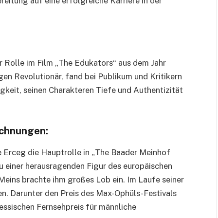
eitung auf eine erfolgreiche Karriere in der
r Rolle im Film „The Edukators“ aus dem Jahr
gen Revolutionär, fand bei Publikum und Kritikern
keit, seinen Charakteren Tiefe und Authentizität
ichnungen:
 Erceg die Hauptrolle in „The Baader Meinhof
zu einer herausragenden Figur des europäischen
Meins brachte ihm großes Lob ein. Im Laufe seiner
en. Darunter den Preis des Max-Ophüls-Festivals
ssischen Fernsehpreis für männliche