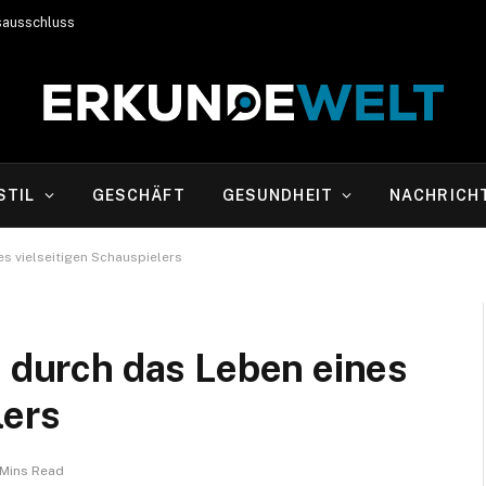
sausschluss
STIL
GESCHÄFT
GESUNDHEIT
NACHRICH
es vielseitigen Schauspielers
e durch das Leben eines
lers
 Mins Read