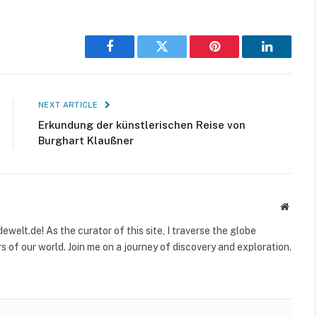
Facebook
Twitter
Pinterest
LinkedIn
NEXT ARTICLE
Erkundung der künstlerischen Reise von
Burghart Klaußner
Websit
welt.de! As the curator of this site, I traverse the globe
 of our world. Join me on a journey of discovery and exploration.