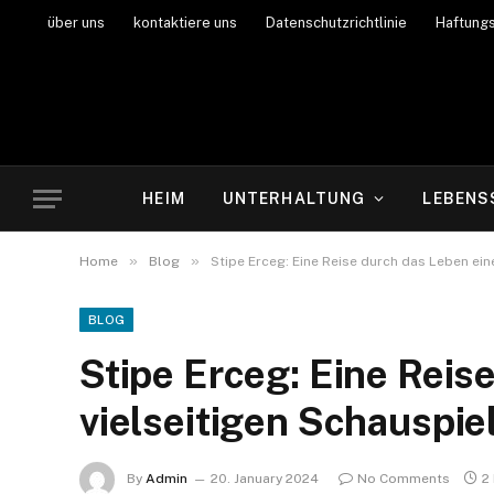
über uns
kontaktiere uns
Datenschutzrichtlinie
Haftung
HEIM
UNTERHALTUNG
LEBENS
»
»
Home
Blog
Stipe Erceg: Eine Reise durch das Leben ein
BLOG
Stipe Erceg: Eine Reis
vielseitigen Schauspie
By
Admin
20. January 2024
No Comments
2