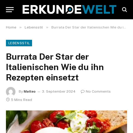
»
»
Home
Lebensstil
Burrata Der Star der Italienischen Wie du ihn Rezepten einsetzt
LEBENSSTIL
Burrata Der Star der
Italienischen Wie du ihn
Rezepten einsetzt
By
Matteo
3. September 2024
No Comments
5 Mins Read