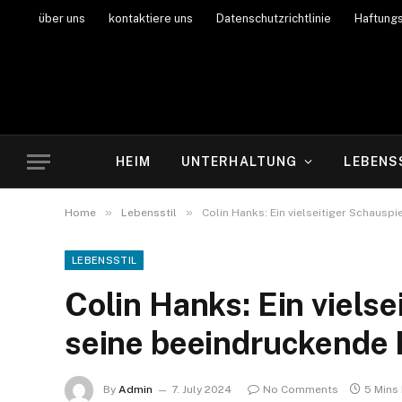
über uns
kontaktiere uns
Datenschutzrichtlinie
Haftung
HEIM
UNTERHALTUNG
LEBENS
»
»
Home
Lebensstil
Colin Hanks: Ein vielseitiger Schausp
LEBENSSTIL
Colin Hanks: Ein vielse
seine beeindruckende 
By
Admin
7. July 2024
No Comments
5 Mins