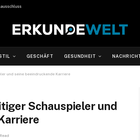
sausschluss
STIL
GESCHÄFT
GESUNDHEIT
NACHRICH
ieler und seine beeindruckende Karriere
itiger Schauspieler und
Karriere
 Read