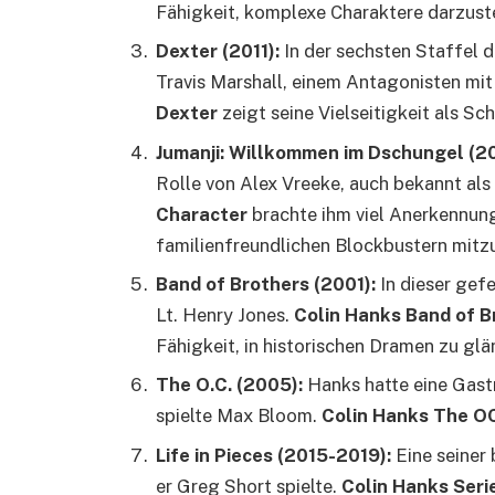
Fähigkeit, komplexe Charaktere darzuste
Dexter (2011):
In der sechsten Staffel d
Travis Marshall, einem Antagonisten mi
Dexter
zeigt seine Vielseitigkeit als Sch
Jumanji: Willkommen im Dschungel (20
Rolle von Alex Vreeke, auch bekannt a
Character
brachte ihm viel Anerkennung 
familienfreundlichen Blockbustern mitz
Band of Brothers (2001):
In dieser gefe
Lt. Henry Jones.
Colin Hanks Band of B
Fähigkeit, in historischen Dramen zu glä
The O.C. (2005):
Hanks hatte eine Gastr
spielte Max Bloom.
Colin Hanks The O
Life in Pieces (2015-2019):
Eine seiner 
er Greg Short spielte.
Colin Hanks Seri