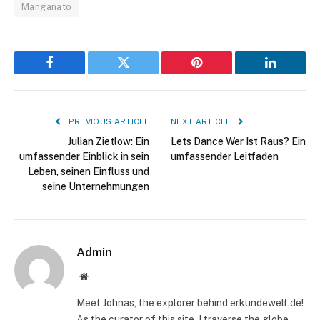
Manganato
Facebook
Twitter
Pinterest
LinkedIn
PREVIOUS ARTICLE
NEXT ARTICLE
Julian Zietlow: Ein
Lets Dance Wer Ist Raus? Ein
umfassender Einblick in sein
umfassender Leitfaden
Leben, seinen Einfluss und
seine Unternehmungen
Admin
Website
Meet Johnas, the explorer behind erkundewelt.de!
As the curator of this site, I traverse the globe