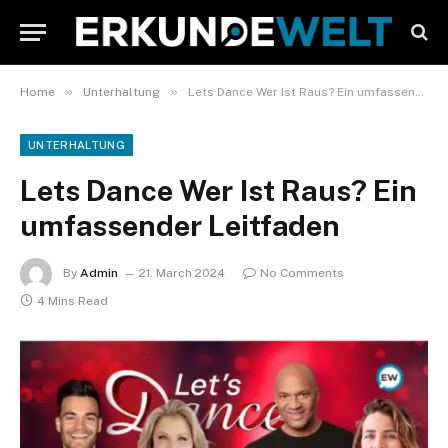
»
»
Home
Unterhaltung
Lets Dance Wer Ist Raus? Ein umfassender Leitfaden
UNTERHALTUNG
Lets Dance Wer Ist Raus? Ein
umfassender Leitfaden
By
Admin
21. March 2024
No Comments
4 Mins Read