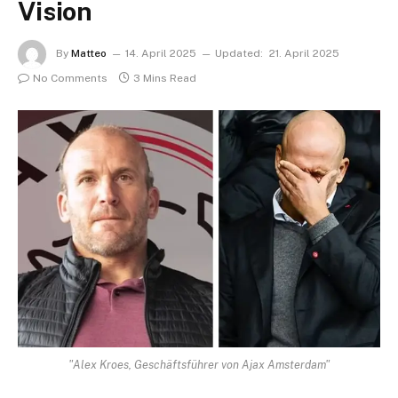
Vision
By
Matteo
14. April 2025
Updated:
21. April 2025
No Comments
3 Mins Read
"Alex Kroes, Geschäftsführer von Ajax Amsterdam"