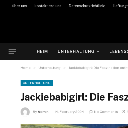
über uns
kontaktiere uns
Datenschutzrichtlinie
Haftung
HEIM
UNTERHALTUNG
LEBENS
»
»
Home
Unterhaltung
Jackiebabigirl: Die Faszination enth
UNTERHALTUNG
Jackiebabigirl: Die Fas
By
Admin
14. February 2024
No Comments