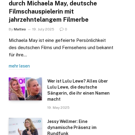
durch Michaela May, deutsche
Filmschauspielerin mit
jahrzehntelangem Filmerbe
By
Matteo
19. July 2025
0
Michaela May ist eine gefeierte Persönlichkeit
des deutschen Films und Fernsehens und bekannt
für ihre…
mehr lesen
Wer ist Lulu Lewe? Alles über
Lulu Lewe, die deutsche
Sängerin, die ihr einen Namen
macht
19. May 2025
Jessy Wellmer: Eine
dynamische Präsenz im
Rundfunk