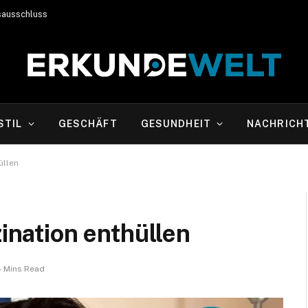
sausschluss
STIL
GESCHÄFT
GESUNDHEIT
NACHRICH
üllen
zination enthüllen
4 Mins Read