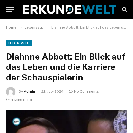
»
»
Home
Lebensstil
Diahnne Abbott: Ein Blick auf das Leben und die Karriere der Schauspielerin
LEBENSSTIL
Diahnne Abbott: Ein Blick auf
das Leben und die Karriere
der Schauspielerin
By
Admin
22. July 2024
No Comments
4 Mins Read