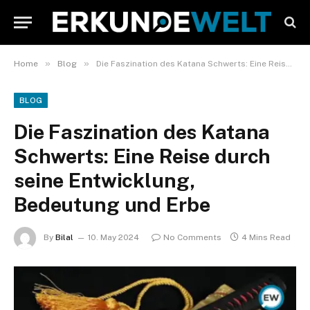
»
»
Home
Blog
Die Faszination des Katana Schwerts: Eine Reise durch seine Entwicklung, Bedeutung und Erbe
BLOG
Die Faszination des Katana
Schwerts: Eine Reise durch
seine Entwicklung,
Bedeutung und Erbe
By
Bilal
10. May 2024
No Comments
4 Mins Read