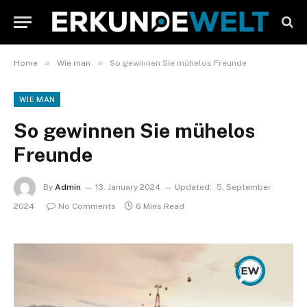
»
»
Home
Wie man
So gewinnen Sie mühelos Freunde
WIE MAN
So gewinnen Sie mühelos
Freunde
By
Admin
13. January 2024
Updated:
5. September
2024
No Comments
6 Mins Read