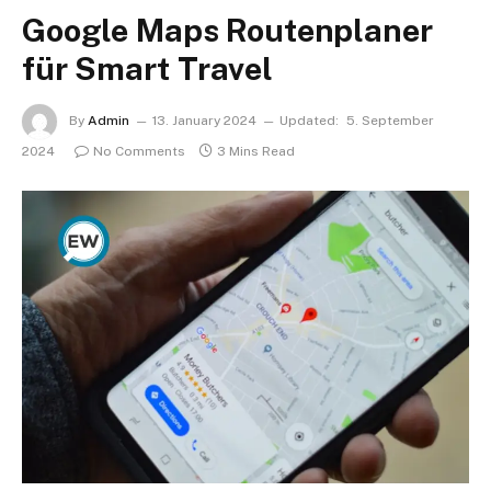
Google Maps Routenplaner
für Smart Travel
By
Admin
13. January 2024
Updated:
5. September
2024
No Comments
3 Mins Read