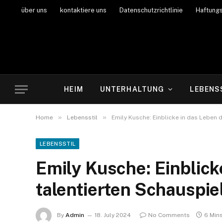
über uns
kontaktiere uns
Datenschutzrichtlinie
Haftung
HEIM
UNTERHALTUNG
LEBENS
»
»
Home
Lebensstil
Emily Kusche: Einblicke in das Leben d
LEBENSSTIL
Emily Kusche: Einblick
talentierten Schauspie
By
Admin
18. July 2024
No Comments
6 Min