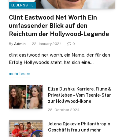
LEBENSSTIL
Clint Eastwood Net Worth Ein
umfassender Blick auf den
Reichtum der Hollywood-Legende
By
Admin
22. January 2024
0
clint eastwood net worth, ein Name, der für den
Erfolg Hollywoods steht, hat sich eine…
mehr lesen
Eliza Dushku Karriere, Filme &
Privatleben – Vom Teenie-Star
zur Hollywood-Ikone
28. October 2024
Jelena Djokovic Philanthropin,
Geschäftsfrau und mehr