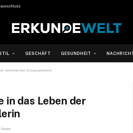
sausschluss
STIL
GESCHÄFT
GESUNDHEIT
NACHRICH
er talentierten Schauspielerin
e in das Leben der
lerin
s Read