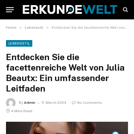
»
»
Home
Lebensstil
Entdecken Sie die facettenreiche Welt von Julia Beautx: Ein umfassender Leitfaden
LEBENSSTIL
Entdecken Sie die
facettenreiche Welt von Julia
Beautx: Ein umfassender
Leitfaden
By
Admin
11. March 2024
No Comments
4 Mins Read