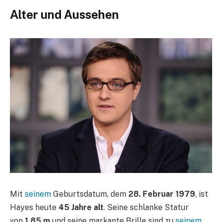
Alter und Aussehen
Mit
seinem
Geburtsdatum, dem
28. Februar 1979
, ist
Hayes heute
45 Jahre alt
. Seine schlanke Statur
von
1,85 m
und seine markante Brille sind zu
seinem