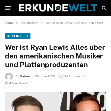
»
»
Home
Berühmtheit
Wer ist Ryan Lewis Alles über den amerikanischen Musiker und Plattenproduzenten
BERÜHMTHEIT
Wer ist Ryan Lewis Alles über
den amerikanischen Musiker
und Plattenproduzenten
By
Matteo
30. June 2025
No Comments
4 Mins Read