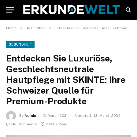
»
»
Home
Gesundheit
Entdecken Sie Luxuriöse, Geschlechtsneutrale Hautpflege mit SKINTE: Ihre Schweizer Quelle für Premium-Produkte
GESUNDHEIT
Entdecken Sie Luxuriöse,
Geschlechtsneutrale
Hautpflege mit SKINTE: Ihre
Schweizer Quelle für
Premium-Produkte
By
Admin
12. March 2024
Updated:
13. March 2024
No Comments
3 Mins Read