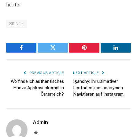
heute!
SKINTE
Facebook
Twitter
Pinterest
LinkedIn
PREVIOUS ARTICLE
NEXT ARTICLE
Wo finde ich authentisches
Iganony: Ihr ultimativer
Hunza Aprikosenkernöl in
Leitfaden zum anonymen
Österreich?
Navigieren auf Instagram
Admin
Website