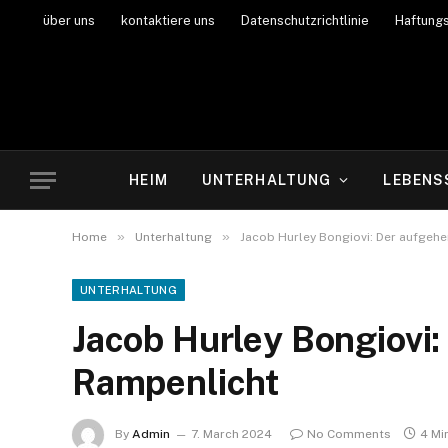
über uns
kontaktiere uns
Datenschutzrichtlinie
Haftung
HEIM
UNTERHALTUNG
LEBENS
»
»
Home
Unterhaltung
Jacob Hurley Bongiovi: Der aufgeh
UNTERHALTUNG
Jacob Hurley Bongiovi:
Rampenlicht
By
Admin
7. March 2024
No Comments
4 Mi