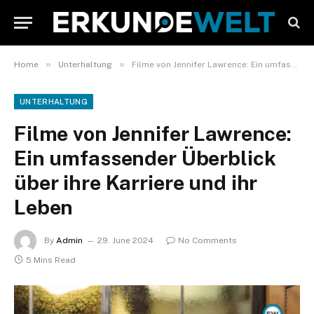
»
»
Home
Unterhaltung
Filme von Jennifer Lawrence: Ein umfassender Überblick über ihre Karriere und ihr Leben
UNTERHALTUNG
Filme von Jennifer Lawrence:
Ein umfassender Überblick
über ihre Karriere und ihr
Leben
By
Admin
29. June 2024
No Comments
5 Mins Read