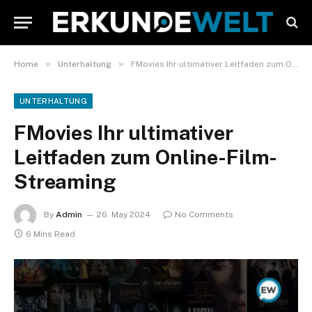
»
»
Home
Unterhaltung
FMovies Ihr ultimativer Leitfaden zum Online-Film-Streaming
UNTERHALTUNG
FMovies Ihr ultimativer
Leitfaden zum Online-Film-
Streaming
By
Admin
26. May 2024
No Comments
6 Mins Read