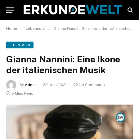
»
»
Home
Lebensstil
Gianna Nannini: Eine Ikone der italienischen Musik
LEBENSSTIL
Gianna Nannini: Eine Ikone
der italienischen Musik
By
Admin
25. June 2024
No Comments
5 Mins Read