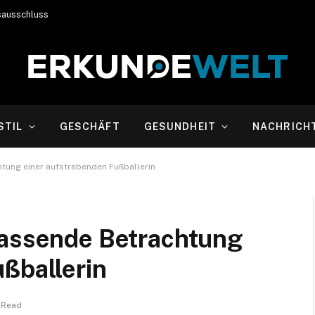
sausschluss
STIL
GESCHÄFT
GESUNDHEIT
NACHRICH
htung einer aufstrebenden Fußballerin
fassende Betrachtung
ßballerin
 Read