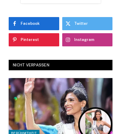
Facebook
Twitter
Pinterest
Instagram
NICHT VERPASSEN
BERÜHMTHEIT