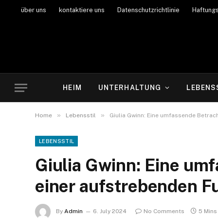
über uns
kontaktiere uns
Datenschutzrichtlinie
Haftung
HEIM
UNTERHALTUNG
LEBENS
»
»
Home
Lebensstil
Giulia Gwinn: Eine umfassende Betrac
LEBENSSTIL
Giulia Gwinn: Eine um
einer aufstrebenden Fu
By
Admin
6. July 2024
No Comments
5 Mins