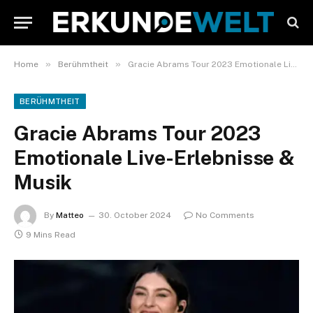
»
»
Home
Berühmtheit
Gracie Abrams Tour 2023 Emotionale Live-Erlebnisse & Musik
BERÜHMTHEIT
Gracie Abrams Tour 2023
Emotionale Live-Erlebnisse &
Musik
By
Matteo
30. October 2024
No Comments
9 Mins Read