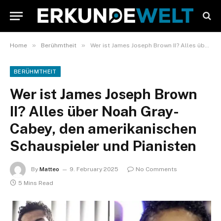
»
»
Home
Berühmtheit
Wer ist James Joseph Brown II? Alles über Noah Gray-Cabey, den amerikanischen Schauspieler und Pianisten
BERÜHMTHEIT
Wer ist James Joseph Brown
II? Alles über Noah Gray-
Cabey, den amerikanischen
Schauspieler und Pianisten
By
Matteo
9. February 2025
No Comments
5 Mins Read