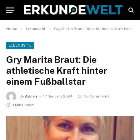
»
»
Home
Lebensstil
Gry Marita Braut: Die athletische Kraft hinter einem Fußballstar
LEBENSSTIL
Gry Marita Braut: Die
athletische Kraft hinter
einem Fußballstar
By
Admin
17. January 2024
No Comments
3 Mins Read