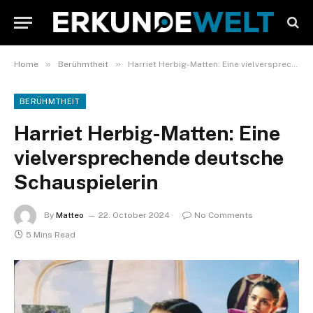
»
»
Home
Berühmtheit
Harriet Herbig-Matten: Eine vielversprechende deutsche Schauspielerin
BERÜHMTHEIT
Harriet Herbig-Matten: Eine
vielversprechende deutsche
Schauspielerin
By
Matteo
22. October 2024
No Comments
5 Mins Read