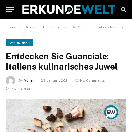
»
»
Home
Gesundheit
Entdecken Sie Guanciale: Italiens kulinarisches Juwel
GESUNDHEIT
Entdecken Sie Guanciale:
Italiens kulinarisches Juwel
By
Admin
23. January 2024
No Comments
2 Mins Read