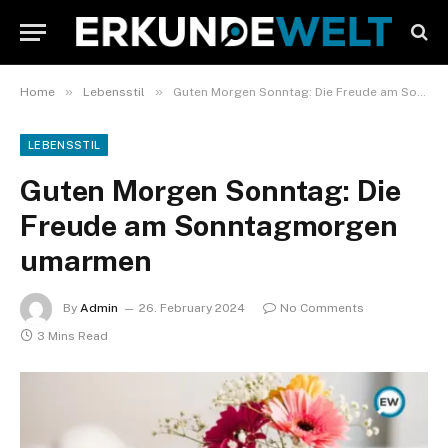
»
»
Home
Lebensstil
Guten Morgen Sonntag: Die Freude am Sonntagmorgen umarmen
LEBENSSTIL
Guten Morgen Sonntag: Die
Freude am Sonntagmorgen
umarmen
By
Admin
26. February 2024
No Comments
3 Mins Read