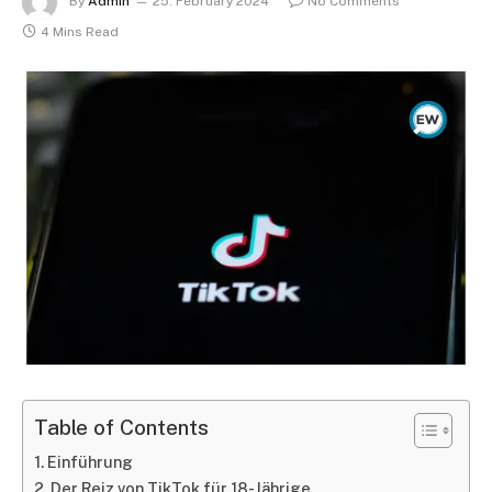
By
Admin
25. February 2024
No Comments
4 Mins Read
Table of Contents
Einführung
Der Reiz von TikTok für 18-Jährige