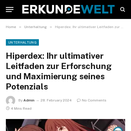
»
»
Home
Unterhaltung
Hiperdex: Ihr ultimativer Leitfaden zur Erforschung und Maximierung seines Potenzials
UNTERHALTUNG
Hiperdex: Ihr ultimativer
Leitfaden zur Erforschung
und Maximierung seines
Potenzials
By
Admin
28. February 2024
No Comments
4 Mins Read