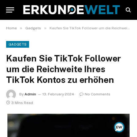
»
»
Home
Gadgets
Kaufen Sie TikTok Follower um die Reichweite Ihres TikTok Kontos zu erhöhen
GADGETS
Kaufen Sie TikTok Follower
um die Reichweite Ihres
TikTok Kontos zu erhöhen
By
Admin
13. February 2024
No Comments
3 Mins Read