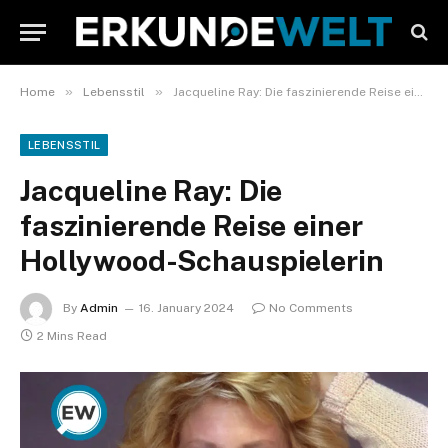
»
»
Home
Lebensstil
Jacqueline Ray: Die faszinierende Reise einer Hollywood-Schauspielerin
LEBENSSTIL
Jacqueline Ray: Die
faszinierende Reise einer
Hollywood-Schauspielerin
By
Admin
16. January 2024
No Comments
2 Mins Read