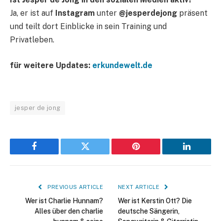
Ja, er ist auf
Instagram
unter
@jesperdejong
präsent
und teilt dort Einblicke in sein Training und
Privatleben.
für weitere Updates:
erkundewelt.de
jesper de jong
Facebook
Twitter
Pinterest
LinkedIn
PREVIOUS ARTICLE
NEXT ARTICLE
Wer ist Charlie Hunnam?
Wer ist Kerstin Ott? Die
Alles über den charlie
deutsche Sängerin,