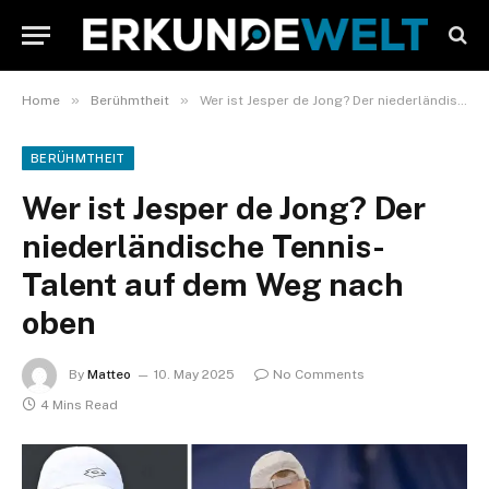
»
»
Home
Berühmtheit
Wer ist Jesper de Jong? Der niederländische Tennis-Talent auf dem Weg nach oben
BERÜHMTHEIT
Wer ist Jesper de Jong? Der
niederländische Tennis-
Talent auf dem Weg nach
oben
By
Matteo
10. May 2025
No Comments
4 Mins Read