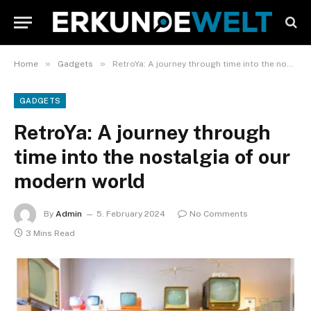
»
»
Home
Gadgets
RetroYa: A journey through time into the nostalgia of our modern world
GADGETS
RetroYa: A journey through
time into the nostalgia of our
modern world
By
Admin
5. February 2024
No Comments
3 Mins Read