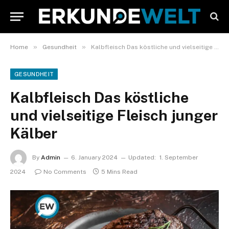
»
»
Home
Gesundheit
Kalbfleisch Das köstliche und vielseitige Fleisch junger Kälber
GESUNDHEIT
Kalbfleisch Das köstliche
und vielseitige Fleisch junger
Kälber
By
Admin
6. January 2024
Updated:
1. September
2024
No Comments
5 Mins Read