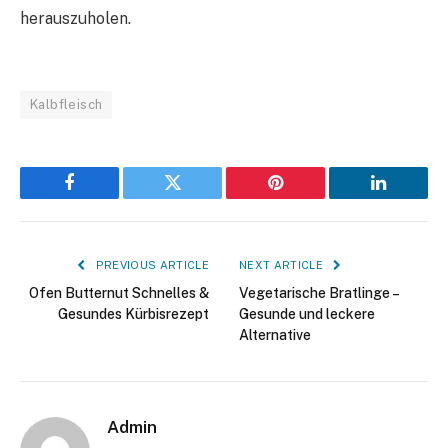
herauszuholen.
Kalbfleisch
Facebook
Twitter
Pinterest
LinkedIn
PREVIOUS ARTICLE
NEXT ARTICLE
Ofen Butternut Schnelles &
Vegetarische Bratlinge –
Gesundes Kürbisrezept
Gesunde und leckere
Alternative
Admin