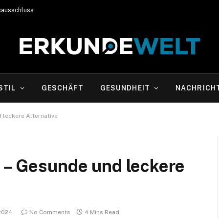
sausschluss
STIL
GESCHÄFT
GESUNDHEIT
NACHRICH
 leckere Alternative
e – Gesunde und leckere
2024
No Comments
4 Mins Read