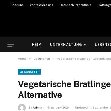
über uns
kontaktiere uns
Datenschutzrichtlinie
Haftung
HEIM
UNTERHALTUNG
LEBENS
»
»
Home
Gesundheit
Vegetarische Bratlinge – Gesunde und
GESUNDHEIT
Vegetarische Bratling
Alternative
By
Admin
6. January 2024
Updated:
1. September 