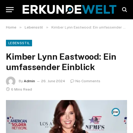
»
»
Home
Lebensstil
Kimber Lynn Eastwood: Ein umfassender Einblick
LEBENSSTIL
Kimber Lynn Eastwood: Ein
umfassender Einblick
By
Admin
26. June 2024
No Comments
6 Mins Read