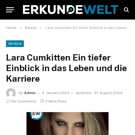
»
»
Home
Reisen
Lara Cumkitten Ein tiefer Einblick in das Leben und die Karriere
REISEN
Lara Cumkitten Ein tiefer
Einblick in das Leben und die
Karriere
By
Admin
4. January 2024
Updated:
31. August 2024
No Comments
3 Mins Read