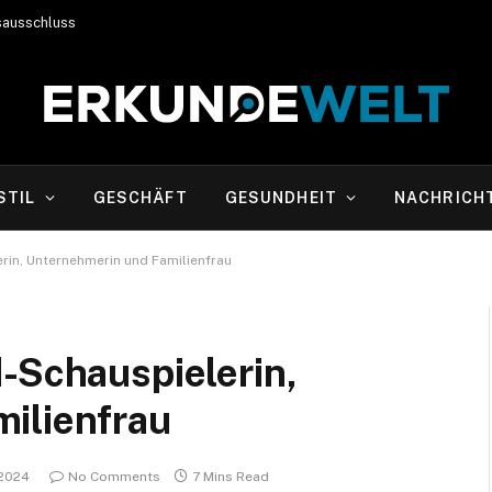
sausschluss
STIL
GESCHÄFT
GESUNDHEIT
NACHRICH
rin, Unternehmerin und Familienfrau
-Schauspielerin,
ilienfrau
 2024
No Comments
7 Mins Read