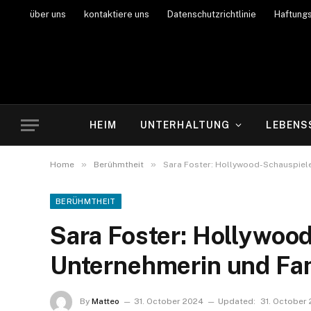
über uns
kontaktiere uns
Datenschutzrichtlinie
Haftung
HEIM
UNTERHALTUNG
LEBENS
»
»
Home
Berühmtheit
Sara Foster: Hollywood-Schauspiele
BERÜHMTHEIT
Sara Foster: Hollywood
Unternehmerin und Fam
By
Matteo
31. October 2024
Updated:
31. October