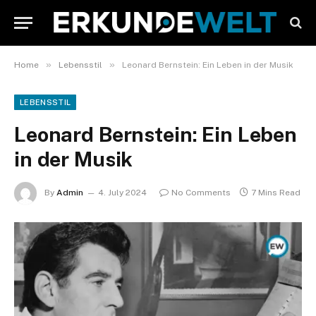
»
»
Home
Lebensstil
Leonard Bernstein: Ein Leben in der Musik
LEBENSSTIL
Leonard Bernstein: Ein Leben
in der Musik
By
Admin
4. July 2024
No Comments
7 Mins Read