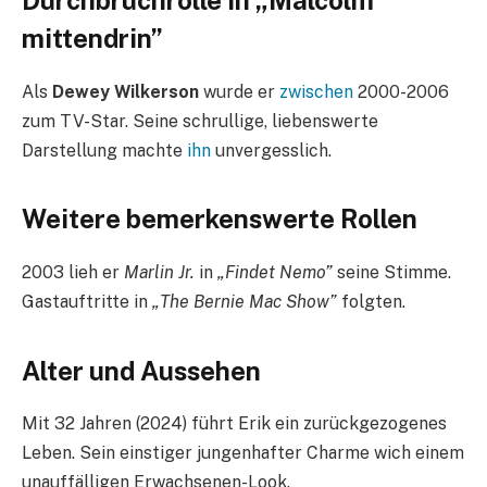
Durchbruchrolle in „Malcolm
mittendrin”
Als
Dewey Wilkerson
wurde er
zwischen
2000-2006
zum TV-Star. Seine schrullige, liebenswerte
Darstellung machte
ihn
unvergesslich.
Weitere bemerkenswerte Rollen
2003 lieh er
Marlin Jr.
in
„Findet Nemo”
seine Stimme.
Gastauftritte in
„The Bernie Mac Show”
folgten.
Alter und Aussehen
Mit 32 Jahren (2024) führt Erik ein zurückgezogenes
Leben. Sein einstiger jungenhafter Charme wich einem
unauffälligen Erwachsenen-Look.