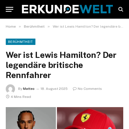
»
»
Home
Berühmtheit
Wer ist Lewis Hamilton? Der legendäre britische Rennfahrer
BERÜHMTHEIT
Wer ist Lewis Hamilton? Der
legendäre britische
Rennfahrer
By
Matteo
18. August 2025
No Comments
4 Mins Read