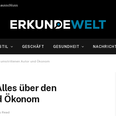
sausschluss
STIL
GESCHÄFT
GESUNDHEIT
NACHRICH
en umstrittenen Autor und Ökonom
Alles über den
nd Ökonom
s Read