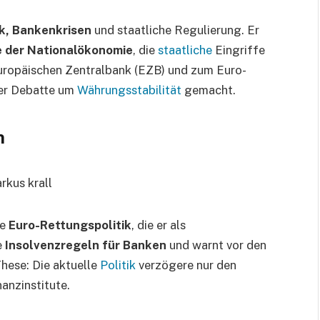
ik, Bankenkrisen
und staatliche Regulierung. Er
e der Nationalökonomie
, die
staatliche
Eingriffe
uropäischen Zentralbank (EZB) und zum Euro-
der Debatte um
Währungsstabilität
gemacht.
n
ie
Euro-Rettungspolitik
, die er als
e
Insolvenzregeln für Banken
und warnt vor den
hese: Die aktuelle
Politik
verzögere nur den
nzinstitute.