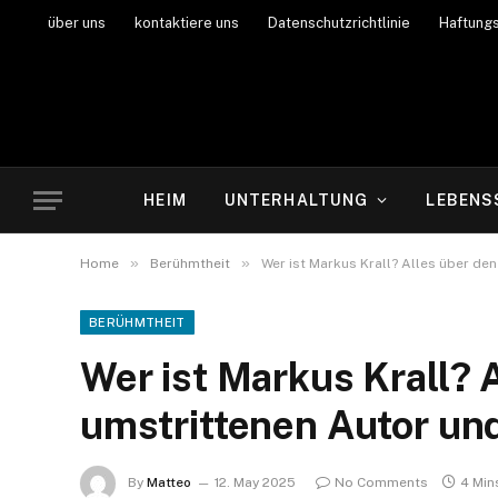
über uns
kontaktiere uns
Datenschutzrichtlinie
Haftung
HEIM
UNTERHALTUNG
LEBENS
»
»
Home
Berühmtheit
Wer ist Markus Krall? Alles über d
BERÜHMTHEIT
Wer ist Markus Krall? 
umstrittenen Autor u
By
Matteo
12. May 2025
No Comments
4 Min