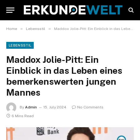
»
»
Home
Lebensstil
Maddox Jolie-Pitt: Ein Einblick in das Leben eines bemerkenswerten jungen Mannes
LEBENSSTIL
Maddox Jolie-Pitt: Ein
Einblick in das Leben eines
bemerkenswerten jungen
Mannes
By
Admin
15. July 2024
No Comments
6 Mins Read