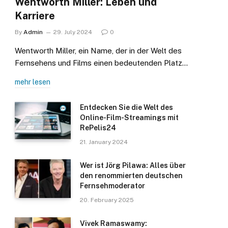
Wentworth Miller: Leben und
Karriere
By
Admin
29. July 2024
0
Wentworth Miller, ein Name, der in der Welt des
Fernsehens und Films einen bedeutenden Platz…
mehr lesen
Entdecken Sie die Welt des
Online-Film-Streamings mit
RePelis24
21. January 2024
Wer ist Jörg Pilawa: Alles über
den renommierten deutschen
Fernsehmoderator
20. February 2025
Vivek Ramaswamy: