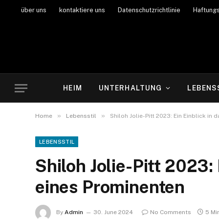
über uns
kontaktiere uns
Datenschutzrichtlinie
Haftung
HEIM
UNTERHALTUNG
LEBENS
»
»
Home
Lebensstil
Shiloh Jolie-Pitt 2023: Ein Einblick i
LEBENSSTIL
Shiloh Jolie-Pitt 2023:
eines Prominenten
By
Admin
30. June 2024
No Comments
5 Mi