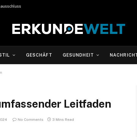
sausschluss
STIL
GESCHÄFT
GESUNDHEIT
NACHRICH
en
 umfassender Leitfaden
2024
No Comments
3 Mins Read