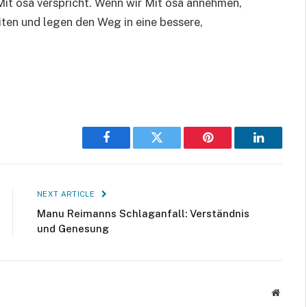
Mit osa verspricht. Wenn wir Mit osa annehmen,
iten und legen den Weg in eine bessere,
Facebook
Twitter
Pinterest
LinkedIn
NEXT ARTICLE
Manu Reimanns Schlaganfall: Verständnis
und Genesung
Websit