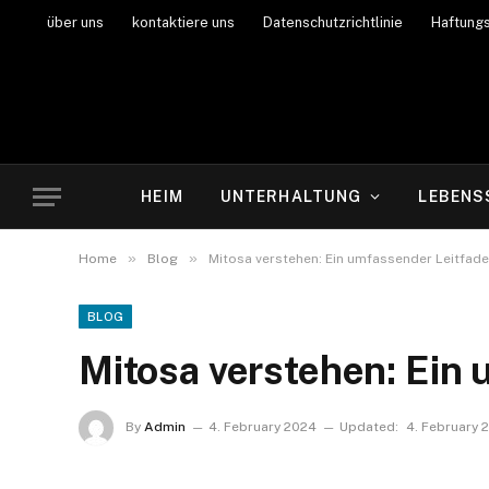
über uns
kontaktiere uns
Datenschutzrichtlinie
Haftung
HEIM
UNTERHALTUNG
LEBENS
»
»
Home
Blog
Mitosa verstehen: Ein umfassender Leitfad
BLOG
Mitosa verstehen: Ein
By
Admin
4. February 2024
Updated:
4. February 