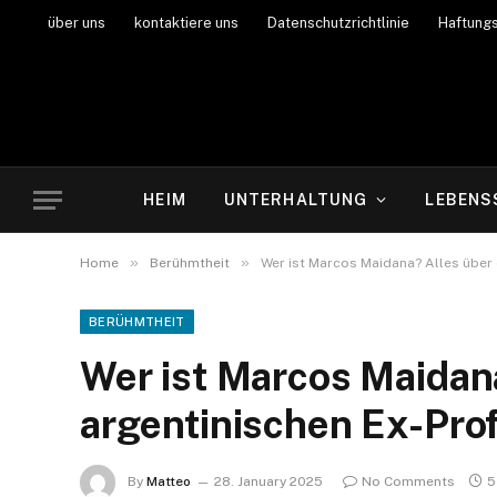
über uns
kontaktiere uns
Datenschutzrichtlinie
Haftung
HEIM
UNTERHALTUNG
LEBENS
»
»
Home
Berühmtheit
Wer ist Marcos Maidana? Alles über
BERÜHMTHEIT
Wer ist Marcos Maidan
argentinischen Ex-Pro
By
Matteo
28. January 2025
No Comments
5