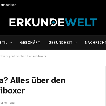
sausschluss
STIL
GESCHÄFT
GESUNDHEIT
NACHRICH
 den argentinischen Ex-Profiboxer
a? Alles über den
fiboxer
 Mins Read