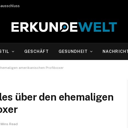
sausschluss
STIL
GESCHÄFT
GESUNDHEIT
NACHRICH
n ehemaligen amerikanischen Profiboxer
Alles über den ehemaligen
oxer
 Mins Read