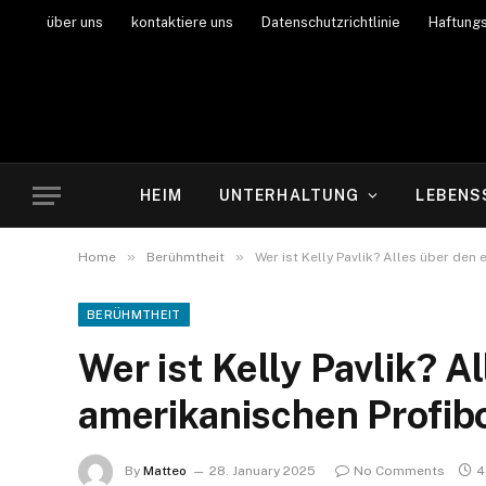
über uns
kontaktiere uns
Datenschutzrichtlinie
Haftung
HEIM
UNTERHALTUNG
LEBENS
»
»
Home
Berühmtheit
Wer ist Kelly Pavlik? Alles über de
BERÜHMTHEIT
Wer ist Kelly Pavlik? 
amerikanischen Profib
By
Matteo
28. January 2025
No Comments
4