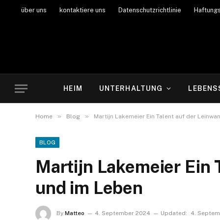
über uns
kontaktiere uns
Datenschutzrichtlinie
Haftung
HEIM
UNTERHALTUNG
LEBENS
»
»
Home
Blog
Martijn Lakemeier Ein Talent auf der Leinw
BLOG
Martijn Lakemeier Ein 
und im Leben
By
Matteo
4. September 2024
Updated:
4. Septem