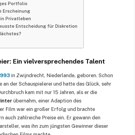
ges Portfolio
he Erscheinung
ein Privatleben
wusste Entscheidung für Diskretion
 Nächstes?
ier: Ein vielversprechendes Talent
1993
in Zwijndrecht, Niederlande, geboren. Schon
se an der Schauspielerei und hatte das Glück, sehr
Durchbruch kam mit nur 15 Jahren, als er die
inter
übernahm, einer Adaption des
r Film war ein großer Erfolg und brachte
rn auch zahlreiche Preise ein. Er gewann den
rsteller, was ihn zum jüngsten Gewinner dieser
ndischen Films machte.