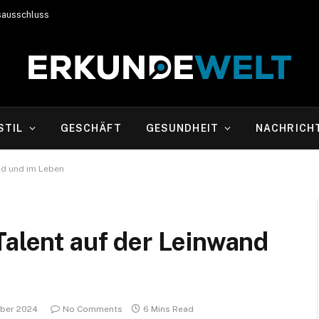
sausschluss
STIL
GESCHÄFT
GESUNDHEIT
NACHRICH
and und im Leben
Talent auf der Leinwand
ber 2024
No Comments
6 Mins Read