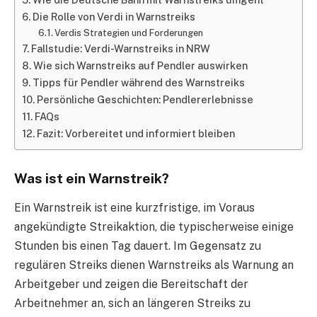
Die Rolle von Verdi in Warnstreiks
Verdis Strategien und Forderungen
Fallstudie: Verdi-Warnstreiks in NRW
Wie sich Warnstreiks auf Pendler auswirken
Tipps für Pendler während des Warnstreiks
Persönliche Geschichten: Pendlererlebnisse
FAQs
Fazit: Vorbereitet und informiert bleiben
Was ist ein Warnstreik?
Ein Warnstreik ist eine kurzfristige, im Voraus
angekündigte Streikaktion, die typischerweise einige
Stunden bis einen Tag dauert. Im Gegensatz zu
regulären Streiks dienen Warnstreiks als Warnung an
Arbeitgeber und zeigen die Bereitschaft der
Arbeitnehmer an, sich an längeren Streiks zu