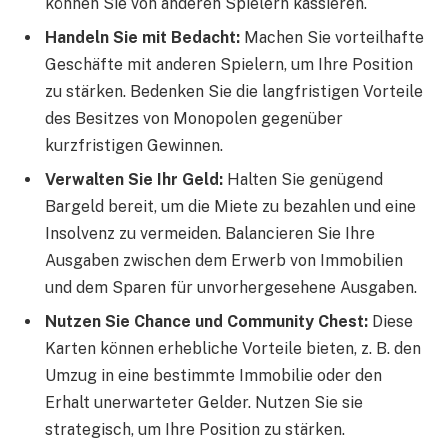
können Sie von anderen Spielern kassieren.
Handeln Sie mit Bedacht:
Machen Sie vorteilhafte
Geschäfte mit anderen Spielern, um Ihre Position
zu stärken. Bedenken Sie die langfristigen Vorteile
des Besitzes von Monopolen gegenüber
kurzfristigen Gewinnen.
Verwalten Sie Ihr Geld:
Halten Sie genügend
Bargeld bereit, um die Miete zu bezahlen und eine
Insolvenz zu vermeiden. Balancieren Sie Ihre
Ausgaben zwischen dem Erwerb von Immobilien
und dem Sparen für unvorhergesehene Ausgaben.
Nutzen Sie Chance und Community Chest:
Diese
Karten können erhebliche Vorteile bieten, z. B. den
Umzug in eine bestimmte Immobilie oder den
Erhalt unerwarteter Gelder. Nutzen Sie sie
strategisch, um Ihre Position zu stärken.