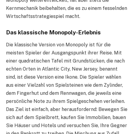
Monopoly weiterentwickelt, hat aber stets die
Kernmechanik beibehalten, die es zu einem fesselnden
Wirtschaftsstrategiespiel macht.
Das klassische Monopoly-Erlebnis
Die klassische Version von Monopoly ist für die
meisten Spieler der Ausgangspunkt ihrer Reise. Mit
einer quadratischen Tafel mit Grundstücken, die nach
echten Orten in Atlantic City, New Jersey, benannt
sind, ist diese Version eine Ikone. Die Spieler wählen
aus einer Vielzahl von Spielsteinen wie dem Zylinder,
dem Fingerhut und dem Rennwagen, die jeweils eine
persönliche Note zu ihrem Spielgeschehen verleihen.
Das Ziel ist einfach, aber herausfordernd: Bewegen Sie
sich auf dem Spielbrett, kaufen Sie Immobilien, bauen
Sie Häuser und Hotels und versuchen Sie, Ihre Gegner
in den Bankrott zu treiben. Die Mischung aus Zufall,