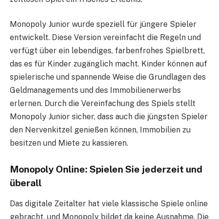
Monopoly Junior wurde speziell für jüngere Spieler
entwickelt. Diese Version vereinfacht die Regeln und
verfügt über ein lebendiges, farbenfrohes Spielbrett,
das es für Kinder zugänglich macht. Kinder können auf
spielerische und spannende Weise die Grundlagen des
Geldmanagements und des Immobilienerwerbs
erlernen. Durch die Vereinfachung des Spiels stellt
Monopoly Junior sicher, dass auch die jüngsten Spieler
den Nervenkitzel genießen können, Immobilien zu
besitzen und Miete zu kassieren.
Monopoly Online: Spielen Sie jederzeit und
überall
Das digitale Zeitalter hat viele klassische Spiele online
gebracht, und Monopoly bildet da keine Ausnahme. Die