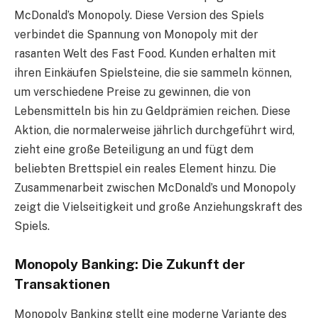
McDonald’s Monopoly. Diese Version des Spiels
verbindet die Spannung von Monopoly mit der
rasanten Welt des Fast Food. Kunden erhalten mit
ihren Einkäufen Spielsteine, die sie sammeln können,
um verschiedene Preise zu gewinnen, die von
Lebensmitteln bis hin zu Geldprämien reichen. Diese
Aktion, die normalerweise jährlich durchgeführt wird,
zieht eine große Beteiligung an und fügt dem
beliebten Brettspiel ein reales Element hinzu. Die
Zusammenarbeit zwischen McDonald’s und Monopoly
zeigt die Vielseitigkeit und große Anziehungskraft des
Spiels.
Monopoly Banking: Die Zukunft der
Transaktionen
Monopoly Banking stellt eine moderne Variante des