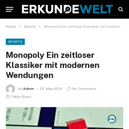
»
»
Home
Sports
Monopoly Ein zeitloser Klassiker mit modernen Wendungen
SPORTS
Monopoly Ein zeitloser
Klassiker mit modernen
Wendungen
By
Admin
25. May 2024
No Comments
7 Mins Read