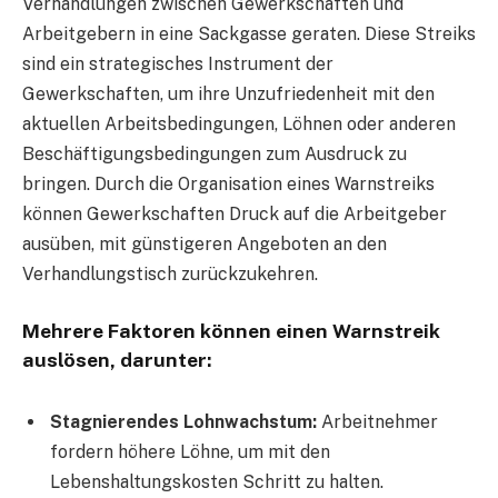
Verhandlungen zwischen Gewerkschaften und
Arbeitgebern in eine Sackgasse geraten. Diese Streiks
sind ein strategisches Instrument der
Gewerkschaften, um ihre Unzufriedenheit mit den
aktuellen Arbeitsbedingungen, Löhnen oder anderen
Beschäftigungsbedingungen zum Ausdruck zu
bringen. Durch die Organisation eines Warnstreiks
können Gewerkschaften Druck auf die Arbeitgeber
ausüben, mit günstigeren Angeboten an den
Verhandlungstisch zurückzukehren.
Mehrere Faktoren können einen Warnstreik
auslösen, darunter:
Stagnierendes Lohnwachstum:
Arbeitnehmer
fordern höhere Löhne, um mit den
Lebenshaltungskosten Schritt zu halten.