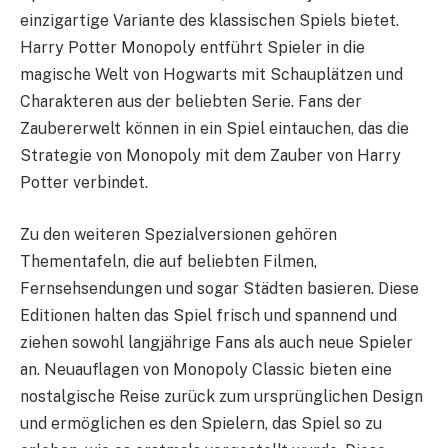
einzigartige Variante des klassischen Spiels bietet.
Harry Potter Monopoly entführt Spieler in die
magische Welt von Hogwarts mit Schauplätzen und
Charakteren aus der beliebten Serie. Fans der
Zaubererwelt können in ein Spiel eintauchen, das die
Strategie von Monopoly mit dem Zauber von Harry
Potter verbindet.
Zu den weiteren Spezialversionen gehören
Thementafeln, die auf beliebten Filmen,
Fernsehsendungen und sogar Städten basieren. Diese
Editionen halten das Spiel frisch und spannend und
ziehen sowohl langjährige Fans als auch neue Spieler
an. Neuauflagen von Monopoly Classic bieten eine
nostalgische Reise zurück zum ursprünglichen Design
und ermöglichen es den Spielern, das Spiel so zu