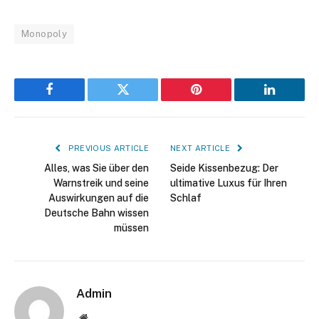
Monopoly
Facebook
Twitter
Pinterest
LinkedIn
PREVIOUS ARTICLE
NEXT ARTICLE
Alles, was Sie über den
Seide Kissenbezug: Der
Warnstreik und seine
ultimative Luxus für Ihren
Auswirkungen auf die
Schlaf
Deutsche Bahn wissen
müssen
Admin
Website