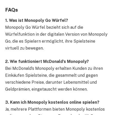
FAQs
1. Was ist Monopoly Go Würfel?
Monopoly Go Würfel bezieht sich auf die
Würfelfunktion in der digitalen Version von Monopoly
Go, die es Spielern ermöglicht, ihre Spielsteine ​​
virtuell zu bewegen.
2. Wie funktioniert McDonald’s Monopoly?
Bei McDonald’s Monopoly erhalten Kunden zu ihren
Einkäufen Spielsteine, die gesammelt und gegen
verschiedene Preise, darunter Lebensmittel und
Geldprämien, eingetauscht werden können.
3. Kann ich Monopoly kostenlos online spielen?
Ja, mehrere Plattformen bieten Monopoly kostenlos