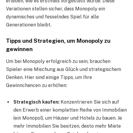
erleben, wie es erstmals vorgestellt wurde. Diese
Variationen stellen sicher, dass Monopoly ein
dynamisches und fesselndes Spiel für alle
Generationen bleibt.
Tipps und Strategien, um Monopoly zu
gewinnen
Um bei Monopoly erfolgreich zu sein, brauchen
Spieler eine Mischung aus Glück und strategischem
Denken. Hier sind einige Tipps, um Ihre
Gewinnchancen zu erhöhen:
Strategisch kaufen:
Konzentrieren Sie sich auf
den Erwerb einer kompletten Reihe von Immobilien
(ein Monopol), um Häuser und Hotels zu bauen. Je
mehr Immobilien Sie besitzen, desto mehr Miete