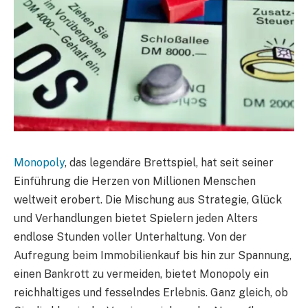
Monopoly
, das legendäre Brettspiel, hat seit seiner
Einführung die Herzen von Millionen Menschen
weltweit erobert. Die Mischung aus Strategie, Glück
und Verhandlungen bietet Spielern jeden Alters
endlose Stunden voller Unterhaltung. Von der
Aufregung beim Immobilienkauf bis hin zur Spannung,
einen Bankrott zu vermeiden, bietet Monopoly ein
reichhaltiges und fesselndes Erlebnis. Ganz gleich, ob