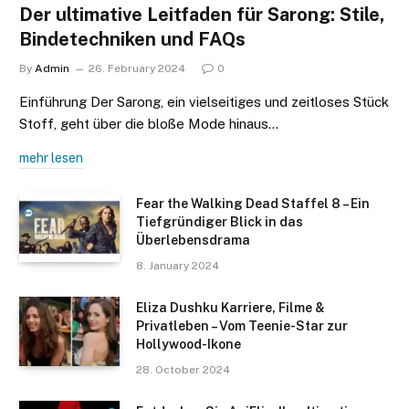
Der ultimative Leitfaden für Sarong: Stile,
Bindetechniken und FAQs
By
Admin
26. February 2024
0
Einführung Der Sarong, ein vielseitiges und zeitloses Stück
Stoff, geht über die bloße Mode hinaus…
mehr lesen
Fear the Walking Dead Staffel 8 – Ein
Tiefgründiger Blick in das
Überlebensdrama
8. January 2024
Eliza Dushku Karriere, Filme &
Privatleben – Vom Teenie-Star zur
Hollywood-Ikone
28. October 2024