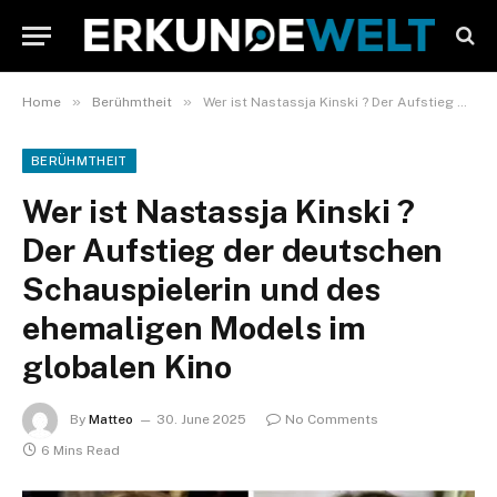
»
»
Home
Berühmtheit
Wer ist Nastassja Kinski ? Der Aufstieg der deutschen Schauspielerin und des ehemaligen Models im globalen Kino
BERÜHMTHEIT
Wer ist Nastassja Kinski ?
Der Aufstieg der deutschen
Schauspielerin und des
ehemaligen Models im
globalen Kino
By
Matteo
30. June 2025
No Comments
6 Mins Read