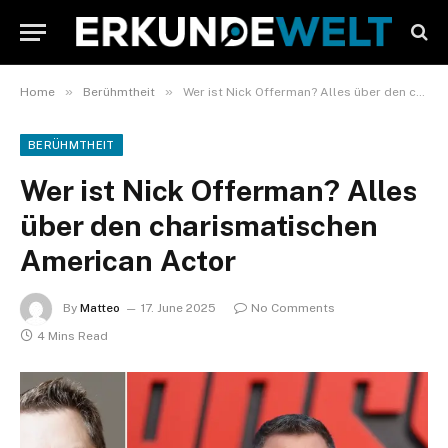
»
»
Home
Berühmtheit
Wer ist Nick Offerman? Alles über den charismatischen American Actor
BERÜHMTHEIT
Wer ist Nick Offerman? Alles
über den charismatischen
American Actor
By
Matteo
17. June 2025
No Comments
4 Mins Read